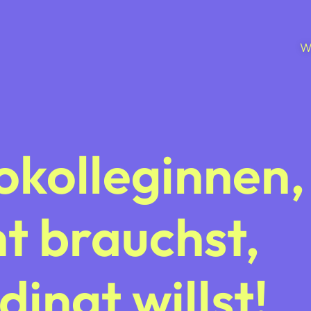
W
okolleginnen,
ht brauchst,
ingt willst!