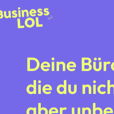
Deine Bür
die du nic
aber unbed